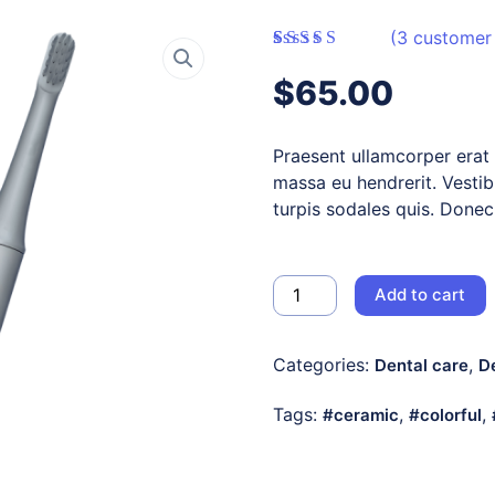
(
3
customer 
Rated
3
4.33
out of 5
$
65.00
based on
customer
ratings
Praesent ullamcorper era
massa eu hendrerit. Vestib
turpis sodales quis. Donec
Add to cart
Categories:
,
Dental care
De
Tags:
,
,
ceramic
colorful